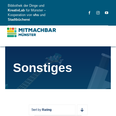
Skip
Bibliothek der Dinge und
to
KreativLab
für Münster –
Kooperation von
vhs
und
content
Stadtbücherei
MitMachBar
Sonstiges
Dinge
FAQ
News
Videos
Sort by
Rating