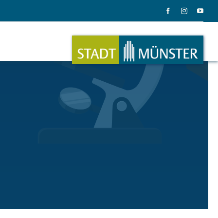
ation
Musik
ation
Musikinstrumente
le Gadgets
Alles zum Tasten, Zupfen, Schlagen.