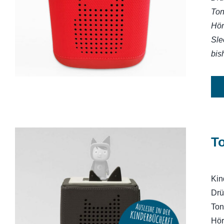
Toniebox 2
Ton
Hör
Sle
bis
T
Kin
Drü
Toniebox
Ton
Hör