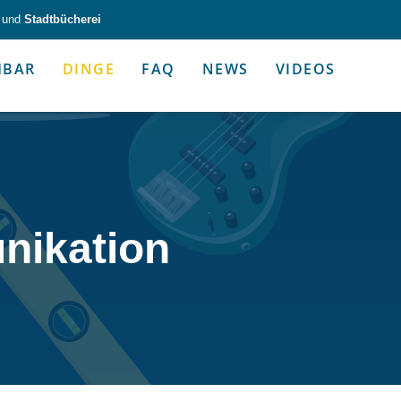
und
Stadtbücherei
HBAR
DINGE
FAQ
NEWS
VIDEOS
zeug & Alltagshelfer
Medien & Kommunik
nikation
g & Altagshelfer
Medien & Kommunik
e selbst in die Hand.
Kommunikative Gimmicks & coo