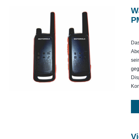
Wa
P
Das
Walkie-Talkie-Motorola Talkabout
T82 PMR Funkgerät
Abe
sei
geg
Dis
Kom
Vi