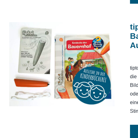
ti
B
A
tiptoi Starter-Set (Stift und
Bauernhof-Buch) ohne
tip
Aufladefunktion
die
Bil
ode
ein
Sti