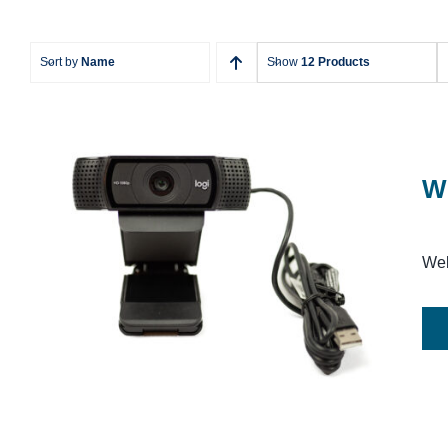
Sort by
Name
Show
12 Products
W
Webcam Logitech
Web