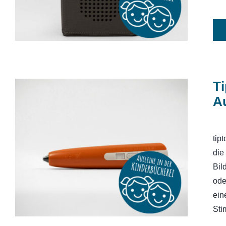
Ti
Au
tip
Tiptoistift: Ravensburger tiptoi [ohne
Aufladefunktion]
die
Bil
ode
ein
Sti