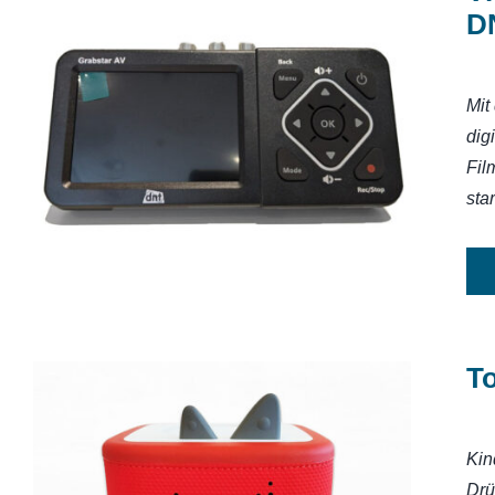
D
Mit
Video-Digitalisierer Grabstar AV
DNT000010
dig
Fil
star
T
Kin
Drü