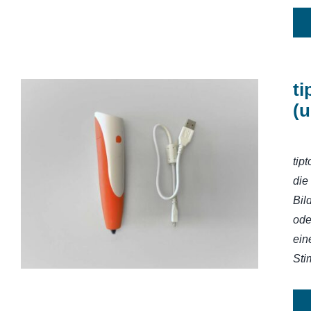
ti
(u
tip
tiptoi-Stift mit Aufnahmefunktion
(und Aufladefunktion)
die
Bil
ode
ein
Sti