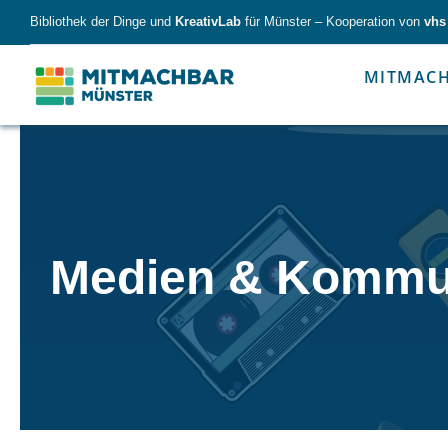
Skip
Bibliothek der Dinge und
KreativLab
für Münster – Kooperation von
vhs
to
content
MITMAC
Forschen
Werk
Medien & Kommu
Forschen
Werkzeu
Alles für kleine & große Entdecker.
Nimm die Ding