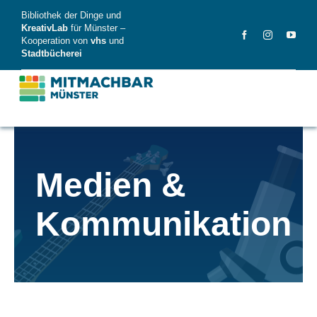
Skip
Bibliothek der Dinge und
to
KreativLab
für Münster –
Kooperation von
vhs
und
content
Stadtbücherei
MitMachBar
Medien &
Dinge
Kommunikation
FAQ
News
Videos