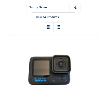
Sort by
Name
Show
24 Products
Action Cam GoPro HERO 12 Black