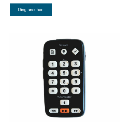
Ding ansehen
Daisy-MP3-player Victor Reader Stream
3