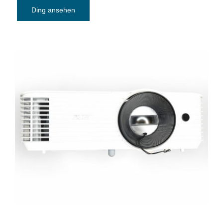
Ding ansehen
Beamer Acer H5386ABDKi 5000 Ansi-
Lumen