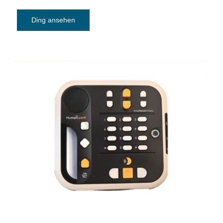
Ding ansehen
Daisy-MP3-player Victor Reader Stratus
12M