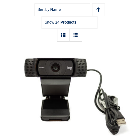
Sort by
Name
Show
24 Products
Webcam Logitech