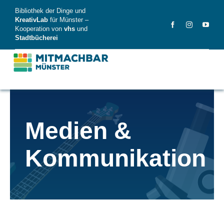
Skip
Bibliothek der Dinge und
to
KreativLab
für Münster –
Kooperation von
vhs
und
content
Stadtbücherei
MitMachBar
Medien &
Dinge
Kommunikation
FAQ
News
Videos