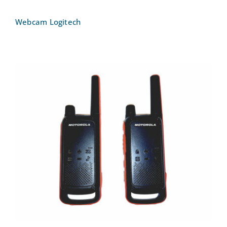
Webcam Logitech
Walkie-Talkie-Motorola Talkabout T82
PMR Funkgerät