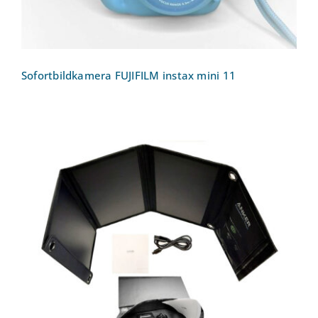
Sofortbildkamera FUJIFILM instax mini 11
Solarladegerät Anker PowerPort 21W 2-
Port