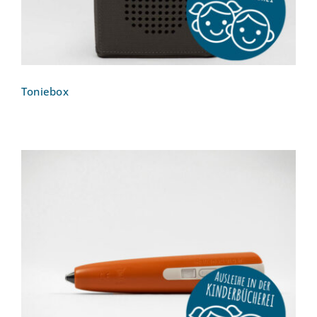
Toniebox
Tiptoistift: Ravensburger tiptoi [ohne
Aufladefunktion]