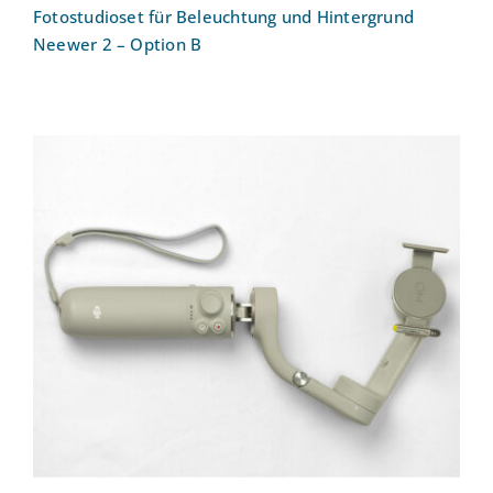
Fotostudioset für Beleuchtung und Hintergrund
Neewer 2 – Option B
DJI Osmo Gimbal – Perfekt
ausbalancierte Smartphonevideos: DJI
OM 5 Gimbal