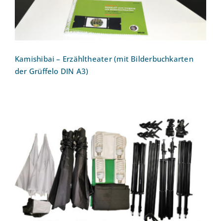
Kamishibai – Erzähltheater (mit Bilderbuchkarten
der Grüffelo DIN A3)
Fotostudioset für Beleuchtung und
Hintergrund Neewer 2 – Option A [2
Tragetaschen]