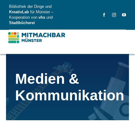
Skip
Bibliothek der Dinge und
to
KreativLab
für Münster –
Kooperation von
vhs
und
content
Stadtbücherei
MitMachBar
Medien &
Dinge
Kommunikation
FAQ
News
Videos