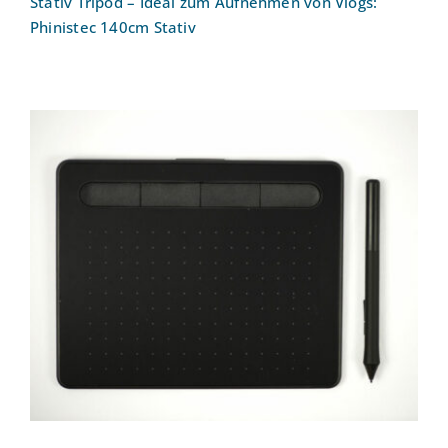
Stativ Tripod – Ideal zum Aufnehmen von Vlogs:
Phinistec 140cm Stativ
Grafiktablet: Wacom Intuos S Black
(CTL-4100K-S) [ohne Display]