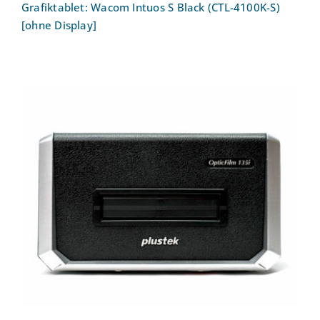
Grafiktablet: Wacom Intuos S Black (CTL-4100K-S)
[ohne Display]
Dia-Digitalisierer – Alte Filme und
Diaaufnahmen endlich auf dem PC:
Plustek OpticFilm 135i