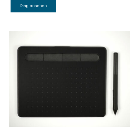
Ding ansehen
Grafiktablet: Wacom Intuos S Black
(CTL-4100K-S) [ohne Display]