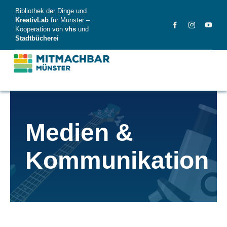
Skip
Bibliothek der Dinge und
to
KreativLab
für Münster –
Kooperation von
vhs
und
content
Stadtbücherei
MitMachBar
Medien &
Dinge
Kommunikation
FAQ
News
Videos