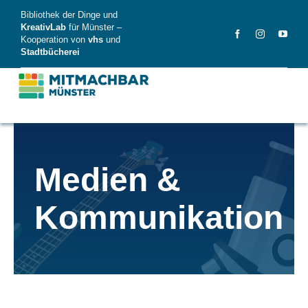
Skip
Bibliothek der Dinge und
to
KreativLab
für Münster –
Kooperation von
vhs
und
content
Stadtbücherei
MitMachBar
Medien &
Dinge
Kommunikation
FAQ
News
Videos