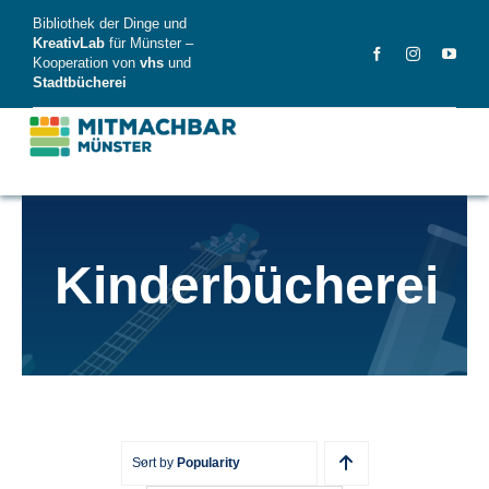
Skip
Bibliothek der Dinge und
to
KreativLab
für Münster –
Kooperation von
vhs
und
content
Stadtbücherei
MitMachBar
Kinderbücherei
Dinge
FAQ
News
Videos
Sort by
Popularity