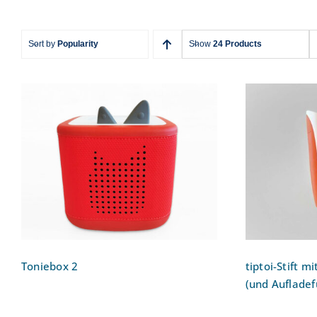
Sort by
Popularity
Show
24 Products
ti
Toniebox 2
Aufnah
Auf
Toniebox 2
tiptoi-Stift 
(und Aufladef