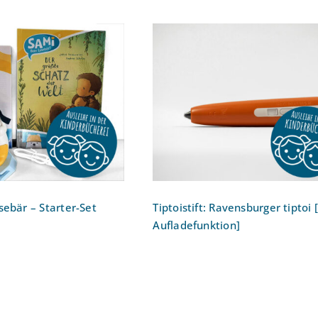
 dein Lesebär –
Tiptoistift: Ravensburge
Starter-Set
tiptoi [ohne Aufladefunkti
sebär – Starter-Set
Tiptoistift: Ravensburger tiptoi
Aufladefunktion]