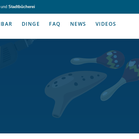
und
Stadtbücherei
HBAR
DINGE
FAQ
NEWS
VIDEOS
zeug & Alltagshelfer
Medien & Kommunik
g & Altagshelfer
Medien & Kommunik
e selbst in die Hand.
Kommunikative Gimmicks & coo