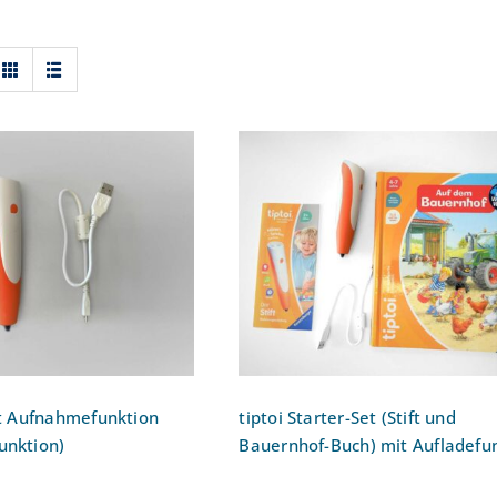
ptoi-Stift mit
tiptoi Starter-Set (Stift u
mefunktion (und
Bauernhof-Buch) mit
ladefunktion)
Aufladefunktion
mit Aufnahmefunktion
tiptoi Starter-Set (Stift und
unktion)
Bauernhof-Buch) mit Aufladefu