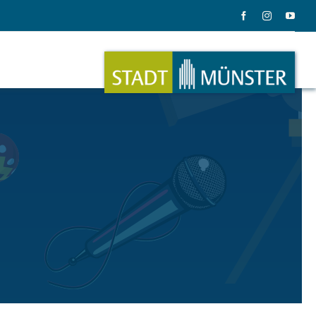
ation
Musik
ation
Musikinstrumente
le Gadgets
Alles zum Tasten, Zupfen, Schlagen.