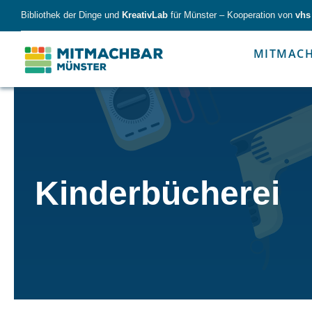
Skip
Bibliothek der Dinge und
KreativLab
für Münster – Kooperation von
vhs
to
content
MITMAC
Forschen
Werk
Kinderbücherei
Forschen
Werkzeu
Alles für kleine & große Entdecker.
Nimm die Ding