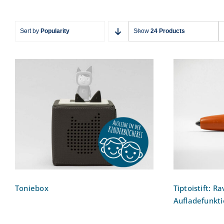
Sort by
Popularity
Show
24 Products
Tiptois
Toniebox
tiptoi [o
Toniebox
Tiptoistift: R
Aufladefunkti