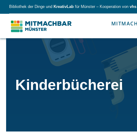
Skip
Bibliothek der Dinge und
KreativLab
für Münster – Kooperation von
vhs
to
content
MITMAC
Forschen
Werk
Kinderbücherei
Forschen
Werkzeu
Alles für kleine & große Entdecker.
Nimm die Ding