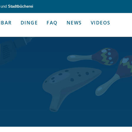
und
Stadtbücherei
HBAR
DINGE
FAQ
NEWS
VIDEOS
zeug & Alltagshelfer
Medien & Kommunik
g & Altagshelfer
Medien & Kommunik
e selbst in die Hand.
Kommunikative Gimmicks & coo