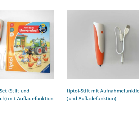
arter-Set (Stift und
tiptoi-Stift mit
nhof-Buch) mit
Aufnahmefunktion (und
ladefunktion
Aufladefunktion)
Set (Stift und
tiptoi-Stift mit Aufnahmefunkti
ch) mit Aufladefunktion
(und Aufladefunktion)