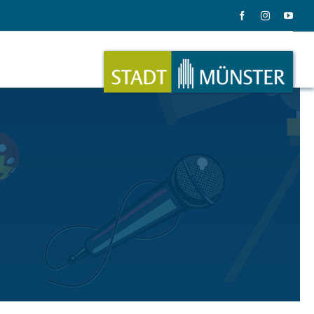
ation
Musik
ation
Musikinstrumente
le Gadgets
Alles zum Tasten, Zupfen, Schlagen.