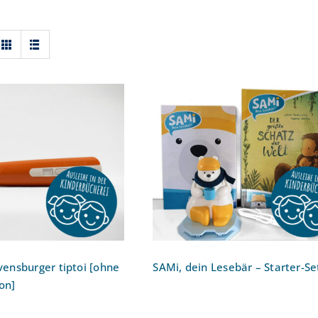
tift: Ravensburger
SAMi, dein Lesebär –
hne Aufladefunktion]
Starter-Set
avensburger tiptoi [ohne
SAMi, dein Lesebär – Starter-Se
on]