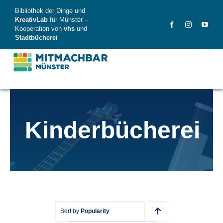
Skip
Bibliothek der Dinge und
to
KreativLab
für Münster –
Kooperation von
vhs
und
content
Stadtbücherei
MitMachBar
Kinderbücherei
Dinge
FAQ
News
Videos
Sort by
Popularity