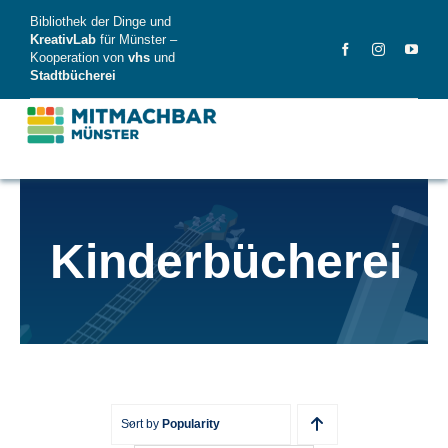
Skip
Bibliothek der Dinge und
to
KreativLab
für Münster –
Kooperation von
vhs
und
content
Stadtbücherei
MitMachBar
Kinderbücherei
Dinge
FAQ
News
Videos
Sort by
Popularity