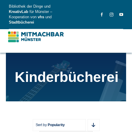
Skip
Bibliothek der Dinge und
to
KreativLab
für Münster –
Kooperation von
vhs
und
content
Stadtbücherei
MitMachBar
Kinderbücherei
Dinge
FAQ
News
Videos
Sort by
Popularity