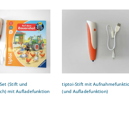
arter-Set (Stift und
tiptoi-Stift mit
nhof-Buch) mit
Aufnahmefunktion (und
ladefunktion
Aufladefunktion)
Set (Stift und
tiptoi-Stift mit Aufnahmefunkti
ch) mit Aufladefunktion
(und Aufladefunktion)