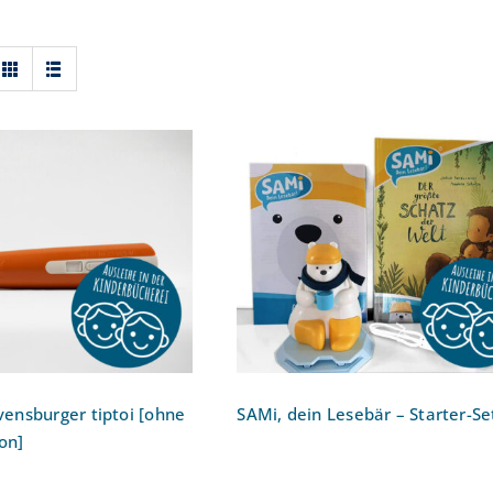
tift: Ravensburger
SAMi, dein Lesebär –
hne Aufladefunktion]
Starter-Set
avensburger tiptoi [ohne
SAMi, dein Lesebär – Starter-Se
on]