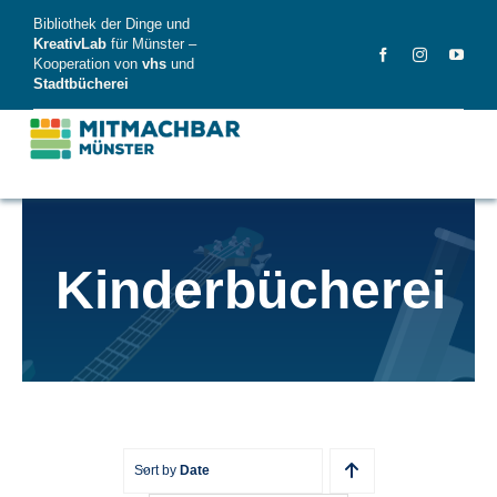
Skip
Bibliothek der Dinge und
to
KreativLab
für Münster –
Kooperation von
vhs
und
content
Stadtbücherei
MitMachBar
Kinderbücherei
Dinge
FAQ
News
Videos
Sort by
Date