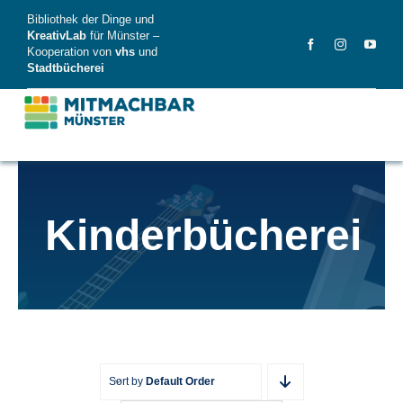
Skip
Bibliothek der Dinge und
to
KreativLab
für Münster –
Kooperation von
vhs
und
content
Stadtbücherei
MitMachBar
Kinderbücherei
Dinge
FAQ
News
Videos
Sort by
Default Order