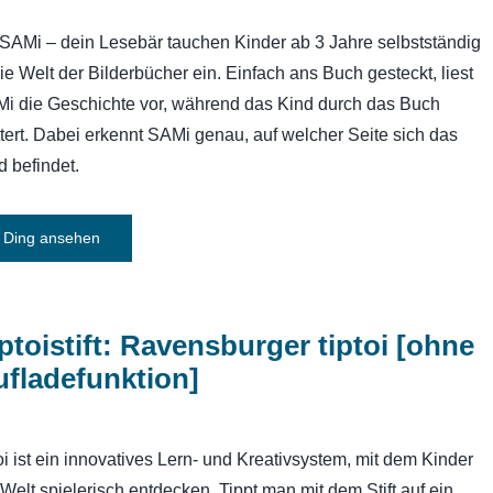
 SAMi – dein Lesebär tauchen Kinder ab 3 Jahre selbstständig
die Welt der Bilderbücher ein. Einfach ans Buch gesteckt, liest
i die Geschichte vor, während das Kind durch das Buch
ttert. Dabei erkennt SAMi genau, auf welcher Seite sich das
d befindet.
Ding ansehen
ptoistift: Ravensburger tiptoi [ohne
fladefunktion]
toi ist ein innovatives Lern- und Kreativsystem, mit dem Kinder
 Welt spielerisch entdecken. Tippt man mit dem Stift auf ein