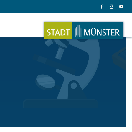
ation
Musik
ation
Musikinstrumente
le Gadgets
Alles zum Tasten, Zupfen, Schlagen.