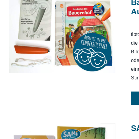
B
A
tiptoi Starter-Set (Stift und
Bauernhof-Buch) ohne
tip
Aufladefunktion
die
Bil
ode
ein
Sti
SA