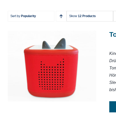
Sort by
Popularity
Show
12 Products
T
Kin
Drü
Toniebox 2
Ton
Hör
Sle
bis