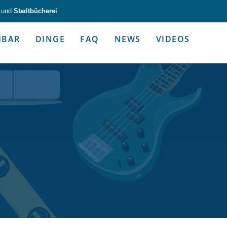
und
Stadtbücherei
HBAR
DINGE
FAQ
NEWS
VIDEOS
zeug & Alltagshelfer
Medien & Kommunik
g & Altagshelfer
Medien & Kommunik
e selbst in die Hand.
Kommunikative Gimmicks & coo