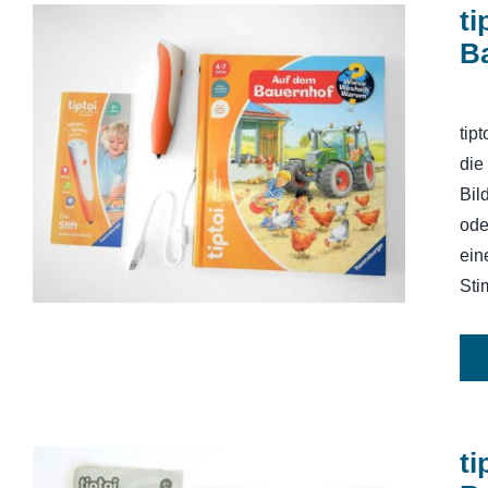
ti
B
tiptoi Starter-Set (Stift und
tip
Bauernhof-Buch) mit
die
Aufladefunktion
Bil
ode
ein
Sti
ti