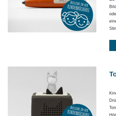
Bil
ode
ein
Sti
T
Kin
Drü
Toniebox
Ton
Hör