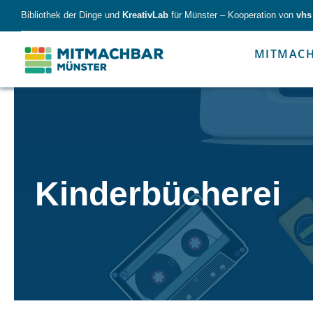
Skip
Bibliothek der Dinge und
KreativLab
für Münster – Kooperation von
vhs
to
content
MITMAC
Forschen
Werk
Kinderbücherei
Forschen
Werkzeu
Alles für kleine & große Entdecker.
Nimm die Ding