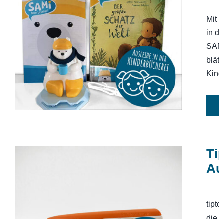
Mit
in 
SAMi, dein Lesebär – Starter-Set
SAM
blä
Kin
Ti
Au
tip
Tiptoistift: Ravensburger tiptoi [ohne
Aufladefunktion]
die