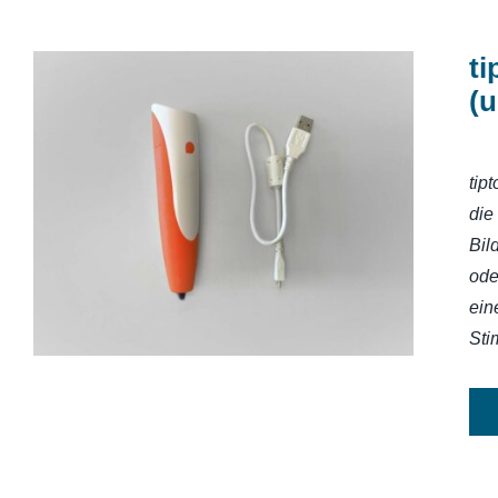
ti
(u
tip
tiptoi-Stift mit Aufnahmefunktion
(und Aufladefunktion)
die
Bil
ode
ein
Sti