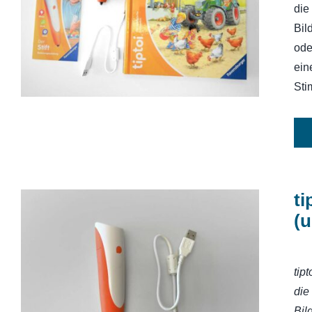
Bauernhof-Buch) mit
die
Aufladefunktion
Bil
ode
ein
Sti
ti
(u
tip
tiptoi-Stift mit Aufnahmefunktion
(und Aufladefunktion)
die
Bil