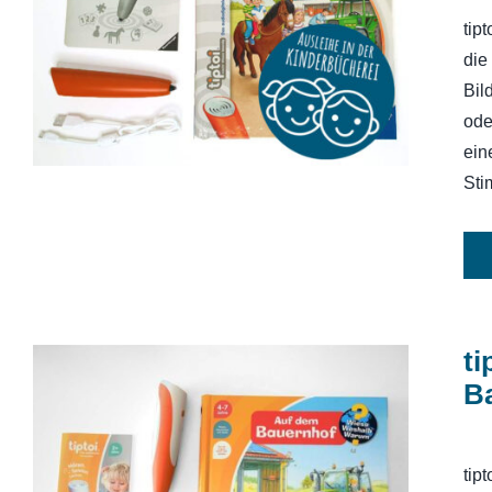
Bauernhof-Buch) ohne
tip
Aufladefunktion
die
Bil
ode
ein
Sti
ti
B
tiptoi Starter-Set (Stift und
tip