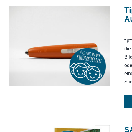
Ti
Au
tip
Tiptoistift: Ravensburger tiptoi [ohne
Aufladefunktion]
die
Bil
ode
ein
Sti
SA