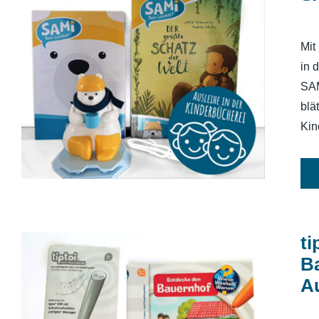
Mit
in 
SAMi, dein Lesebär – Starter-Set
SAM
blä
Kin
ti
B
A
tiptoi Starter-Set (Stift und