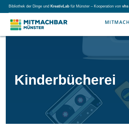
Skip
Bibliothek der Dinge und
KreativLab
für Münster – Kooperation von
vhs
to
content
MITMAC
Forschen
Werk
Kinderbücherei
Forschen
Werkzeu
Alles für kleine & große Entdecker.
Nimm die Ding