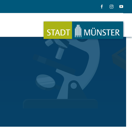
ation
Musik
ation
Musikinstrumente
le Gadgets
Alles zum Tasten, Zupfen, Schlagen.