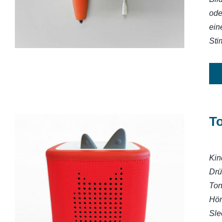
ode
ein
Sti
T
Kin
Drü
Toniebox 2
Ton
Hör
Sle