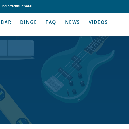
und
Stadtbücherei
HBAR
DINGE
FAQ
NEWS
VIDEOS
zeug & Alltagshelfer
Medien & Kommunik
g & Altagshelfer
Medien & Kommunik
e selbst in die Hand.
Kommunikative Gimmicks & coo